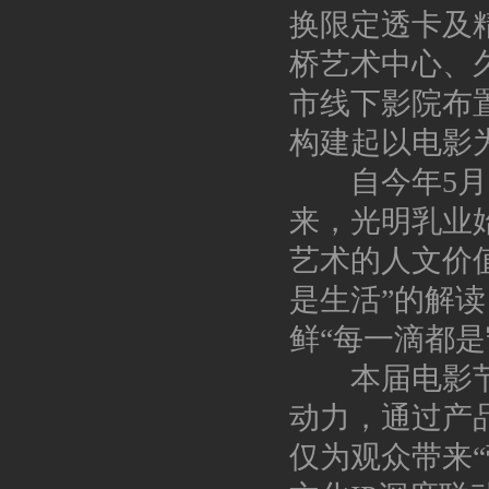
换限定透卡及
桥艺术中心、
市线下影院布
构建起以电影
自今年5月2
来，光明乳业
艺术的人文价
是生活”的解
鲜“每一滴都
本届电影节将
动力，通过产
仅为观众带来