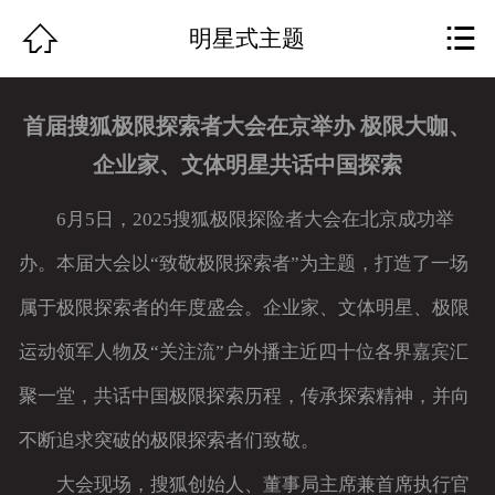
网站首页


明星式主题
关于我们
首届搜狐极限探索者大会在京举办 极限大咖、
作品展示
企业家、文体明星共话中国探索
团队组成
6月5日，2025搜狐极限探险者大会在北京成功举
公司动态
办。本届大会以“致敬极限探索者”为主题，打造了一场
属于极限探索者的年度盛会。企业家、文体明星、极限
行业资讯
运动领军人物及“关注流”户外播主近四十位各界嘉宾汇
资质荣誉
聚一堂，共话中国极限探索历程，传承探索精神，并向
服务特色
不断追求突破的极限探索者们致敬。
人才招聘
大会现场，搜狐创始人、董事局主席兼首席执行官