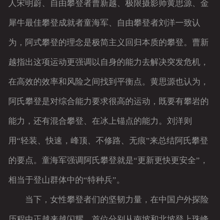
人宋明蔚、自由攀登者曹新越、极限摄影师黄思源、金
犀牛最佳攀登成就者童海军、自由攀登者刘洋一致认
为，阿式攀登的理念是极简主义回归本质的攀登。曹新
越指出这项运动更强调以自身的能力去解决突发危机，
在高效的效率和风险之间找到平衡点。黄思源也认为，
阿氏攀登是对综合能力要求很高的运动，既要有攀岩的
能力，还有混合攀登、在冰上锚点的能力。刘洋则
用“轻装、快速，峰顶、不修路、无痕”来总结阿氏攀登
的要点。童海军强调阿氏攀登就是“更新更快更安全”，
相当于登山群体中的“特种兵”。
当下，女性攀登者们的坚韧力量，在中国户外探险
历程中正越来越闪耀。首位分别从南坡和北坡登上珠峰