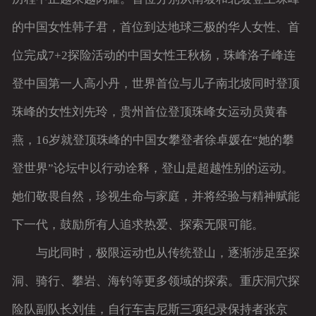
的中国女性韩子君，首位到达地球三极的华人女性、首
位完成7+2探险活动的中国女性王秋杨，珠峰洛子峰连
登中国第一人高小丹，世界首位与儿子南北坡同时登顶
珠峰的女性刘先玲，贵州首位登顶珠峰女运动员黄春
燕，16岁就登顶珠峰的中国女攀登者徐卓媛在“她的攀
登世界”论坛中以行动诠释，登山是超越性别的运动。
她们敬畏自然，珍视生命与家庭，并将经验与精神赋能
下一代，鼓励所有人追求热爱、探索无限可能。
与此同时，极限运动也从传统登山，逐渐涉足至探
洞、骑行、攀岩、海钓等更多领域的探索。重庆洞穴探
险队副队长刘佳，自行车吉尼斯三项纪录保持者张京