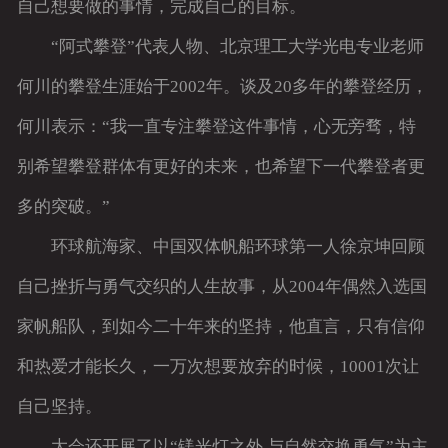
自己想要做的事情，完成自己的目标。
“阿式攀登”代表人物、北京理工大学光电专业老师
何川的攀登生涯始于2002年。谈及20多年的攀登经历，
何川表示：“我一直专注攀登这件事情，心无旁骛，特
别希望攀登群体有更好的未来，也希望下一代攀登者更
多的突破。”
环球航海家、中国双体帆船环球第一人徐京坤回顾
自己挫折与勇气交织的人生故事，从2004年偶然入选国
家帆船队，到如今二十年来的坚持，他直言，只有信仰
和热爱才能长久，一万次想要放弃的时候，10001次让
自己坚持。
大会还开展了以“镁光灯之外 与自然交换勇气”为主