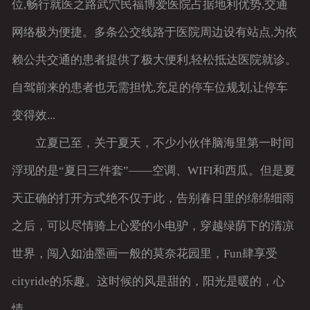
位,畅行就医之路武穴民福博爱医院占据地利优势,交通
网络极为便捷。多条公交线路于医院周边设有站点,为依
赖公共交通的患者提供了极大便利,轻松抵达医院就诊。
自驾前来的患者也无需担忧,充足的停车位规划,让停车
变得效...
立夏已至，关于夏天，不少小伙伴脑海里第一时间
浮现的是“夏日三件套”——空调、WIFI和西瓜。但是夏
天正确的打开方式绝不仅于此，告别春日里的绵绵细雨
之后，可以尽情骑上心爱的小电驴，穿越绿荫下的清凉
世界，闯入如油墨画一般的莫奈花园里，Fun肆享受
cityride的乐趣。这时候的风是甜的，阳光是暖的，心
情...