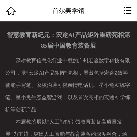
网站首页


首尔美学馆
关于我们
智慧教育新纪元：宏途AI产品矩阵重磅亮相第
作品展示
85届中国教育装备展
团队组成
深耕教育信息化行业十载的广州宏途数字科技有限
公司动态
公司，携“宏途AI产品矩阵”亮相，展出包括宏途Z致学
智能手写笔、家校沟通可视亲情电话机、星小兔AI练字
行业资讯
笔、星小兔生态益智游戏，以及首次亮相的宏途AI学练
资质荣誉
机等创新产品。
服务特色
本届教装展以“人工智能引领教育装备高质量发
人才招聘
展”为主题，突出人工智能与教育装备的深度融合，涵