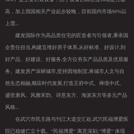
高，加上我国相关产业起步较晚，目前国内市场90%以
上需...
建发国际作为高品质住宅的匠造者与引领者,秉承国
企责任担当,构建五维好房子体系,从好标准、好设计,到
好产品、好建设、好服务,全方位夯实产品品质及优居服
务。建发房产深耕城市,坚持因地制宜,将城市人文与自
然生态相融,顺应时代发展,打造王府中式、禅境中式、
盛世唐风、风雅宋韵、诗意东方、海派东方等多元产品
风格...
在武穴市民主路与刊江大道交汇处,武穴民福博爱医
院已稳健伫立十载。“民福博爱” 寓意深刻,“博爱” 体现