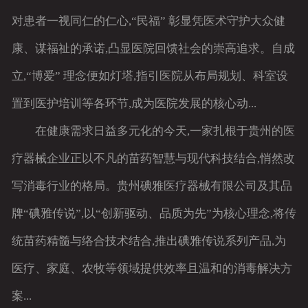
对患者一视同仁的仁心,“民福” 彰显凭医术守护大众健
康、谋福祉的承诺,凸显医院回馈社会的崇高追求。自成
立,“博爱” 理念便如灯塔,指引医院从布局规划、科室设
置到医护培训等各环节,成为医院发展的核心动...
在健康需求日益多元化的今天,一家扎根于贵州的医
疗器械企业正以不凡的苗药智慧与现代科技结合,悄然改
写消毒行业的格局。贵州碘雅医疗器械有限公司及其品
牌“碘雅传说”,以“创新驱动、品质为先”为核心理念,将传
统苗药精髓与络合技术结合,推出碘雅传说系列产品,为
医疗、家庭、农牧等领域提供效率且温和的消毒解决方
案...