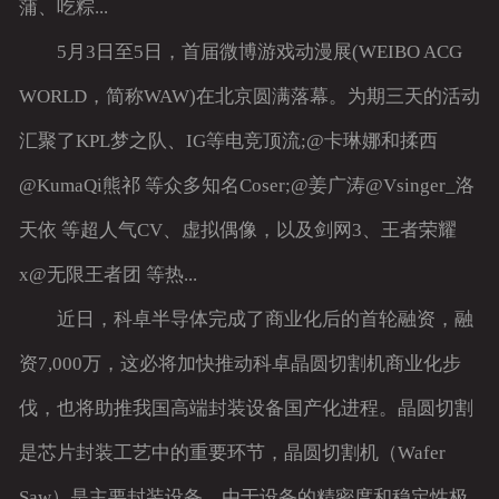
蒲、吃粽...
5月3日至5日，首届微博游戏动漫展(WEIBO ACG
WORLD，简称WAW)在北京圆满落幕。为期三天的活动
汇聚了KPL梦之队、IG等电竞顶流;@卡琳娜和揉西
@KumaQi熊祁 等众多知名Coser;@姜广涛@Vsinger_洛
天依 等超人气CV、虚拟偶像，以及剑网3、王者荣耀
x@无限王者团 等热...
近日，科卓半导体完成了商业化后的首轮融资，融
资7,000万，这必将加快推动科卓晶圆切割机商业化步
伐，也将助推我国高端封装设备国产化进程。晶圆切割
是芯片封装工艺中的重要环节，晶圆切割机（Wafer
Saw）是主要封装设备，由于设备的精密度和稳定性极