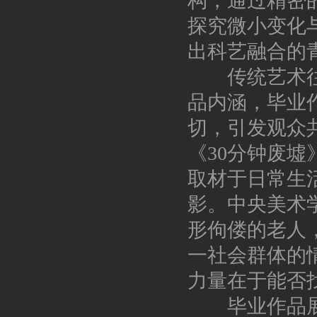
构，通过精密
探究微小变化
出科艺融合的
传统艺术往往
品内涵，毕业
切，引发观众
《30分钟废墟
取材于日常生
影。中央美术
形佝偻的老人
一社会群体的
力量在于能否
毕业作品展能