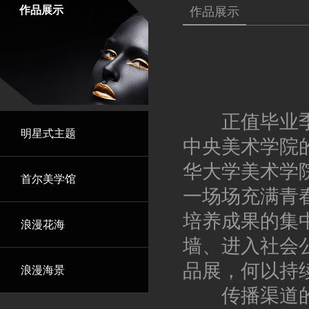
作品展示
作品展示
正值毕业季，
明星式主题
中央美术学院的
华大学美术学院
首尔美学馆
一场场充满青
培养成果的集
浪漫花海
墙、进入社会
品展，何以持
浪漫海景
传播渠道的