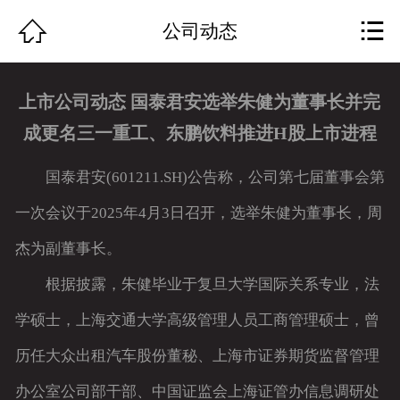
网站首页


公司动态
关于我们
上市公司动态 国泰君安选举朱健为董事长并完
作品展示
成更名三一重工、东鹏饮料推进H股上市进程
团队组成
国泰君安(601211.SH)公告称，公司第七届董事会第
公司动态
一次会议于2025年4月3日召开，选举朱健为董事长，周
杰为副董事长。
行业资讯
根据披露，朱健毕业于复旦大学国际关系专业，法
资质荣誉
学硕士，上海交通大学高级管理人员工商管理硕士，曾
服务特色
历任大众出租汽车股份董秘、上海市证券期货监督管理
人才招聘
办公室公司部干部、中国证监会上海证管办信息调研处